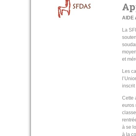
Ap
AIDE 
La SFD
souten
soudan
moyen 
et mér
Les ca
l’Unio
inscri
Cette 
euros 
classe
rentré
à se l
à la c