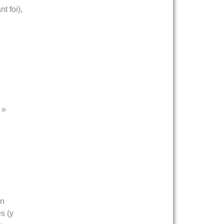
t foi),
 »
n
s (y