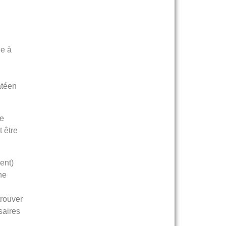
ée à
atéen
de
 être
ent)
ne
trouver
saires