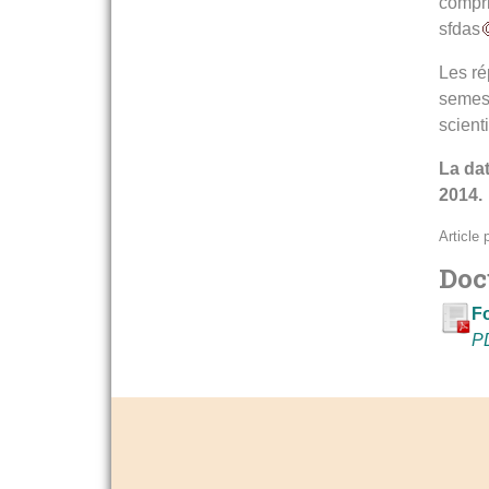
compri
sfdas
Les ré
semest
scient
La dat
2014.
Article
Docu
Fo
PD