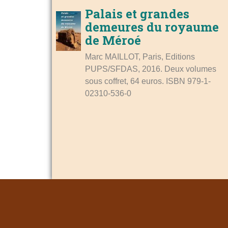
Palais et grandes
demeures du royaume
de Méroé
Marc MAILLOT, Paris, Editions
PUPS/SFDAS, 2016. Deux volumes
sous coffret, 64 euros. ISBN 979-1-
02310-536-0