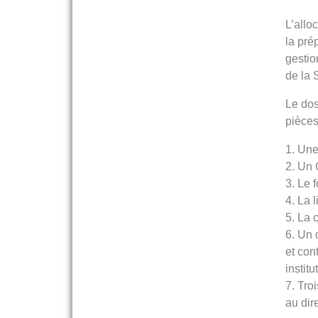
L’allo
la pré
gestio
de la
Le dos
pièces
1. Une
2. Un
3. Le 
4. La 
5. La 
6. Un 
et con
institu
7. Tro
au dir