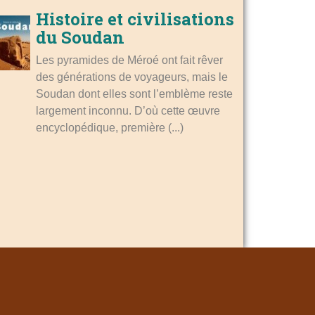
Histoire et civilisations
du Soudan
Les pyramides de Méroé ont fait rêver
des générations de voyageurs, mais le
Soudan dont elles sont l’emblème reste
largement inconnu. D’où cette œuvre
encyclopédique, première (...)