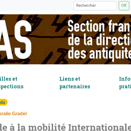
OK
lles et
Liens et
Info
spections
partenaires
prat
da
ralie Gradel
e à la mobilité Internationale