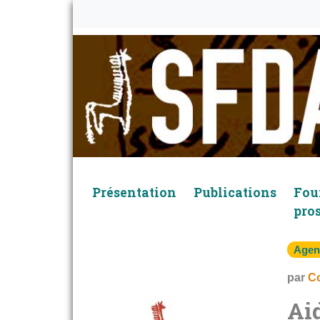
Présentation
Publications
Foui
pro
Agen
par
Co
Aid