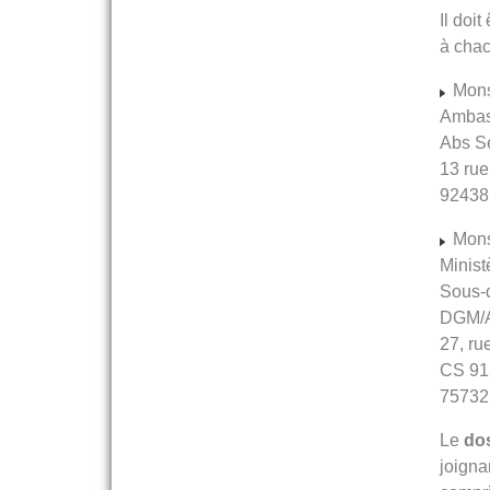
Il doi
à chac
Mons
Ambas
Abs Se
13 ru
92438
Mons
Minist
Sous-d
DGM/
27, ru
CS 91
75732
Le
do
joigna