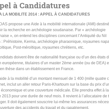
pel à Candidatures
A LA MOBILITE 2014 : APPEL À CANDIDATURES
AS propose une Aide à la mobilité internationale (AMI) destin
ir la recherche en archéologie soudanaise. Par « archéologie
aise », on entend les disciplines concernant l’Antiquité du Nil
: Préhistoire, Kerma, archéologie pharaonique, royaumes nap
oïtique, Post-méroïtique, royaumes chrétiens, etc.
ndidats doivent être de nationalité française ou d’un des états 
n européenne, titulaires d’un master 2ème année (ou de DEA) et
t en thèse dans un établissement en France.
aide à la mobilité d’un montant mensuel de 1 400 (mille quatre c
net, inclut un aller retour Paris-Khartoum sur la base du prix d’u
 économique et une couverture médicale. Elle prendra effet à la
e 2013 pour une durée de neuf mois. Il revient à l’allocataire de 
oger. Il doit également souscrire lui-même les assurances néces
ouverture des accidents du travail et du rapatriement.