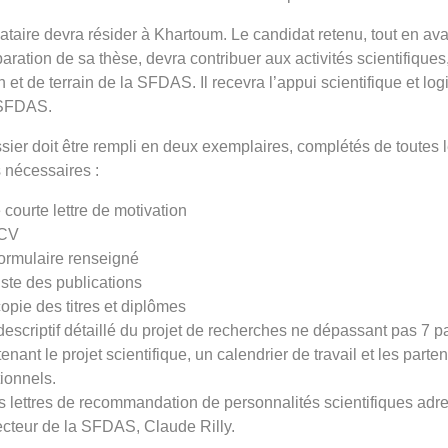
cataire devra résider à Khartoum. Le candidat retenu, tout en av
paration de sa thèse, devra contribuer aux activités scientifiques
n et de terrain de la SFDAS. Il recevra l’appui scientifique et log
 SFDAS.
sier doit être rempli en deux exemplaires, complétés de toutes 
 nécessaires :
 courte lettre de motivation
 CV
formulaire renseigné
liste des publications
copie des titres et diplômes
descriptif détaillé du projet de recherches ne dépassant pas 7 
tenant le projet scientifique, un calendrier de travail et les parten
tionnels.
is lettres de recommandation de personnalités scientifiques ad
ecteur de la SFDAS, Claude Rilly.