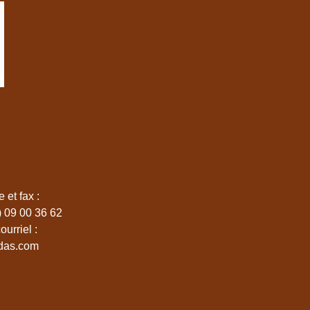
 et fax :
) 09 00 36 62
urriel :
das.com