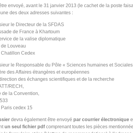
t être envoyé, avant le 31 janvier 2013 (le cachet de la poste faisan
une des deux adresses suivantes :
ieur le Directeur de la SFDAS
sade de France à Khartoum
rvice de la valise diplomatique
e de Louveau
 Chatillon Cedex
ieur le Responsable du Pôle « Sciences humaines et Sociales
ère des Affaires étrangères et européennes
irection des échanges scientifiques et de la recherche
ATT/RECH,
e de la Convention,
533
 Paris cedex 15
ssier
devra également être envoyé
par courrier électronique
e
nt
un seul fichier pdf
comprenant toutes les pièces mentionnée