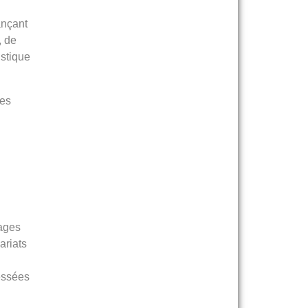
ançant
, de
istique
les
pages
ariats
ressées