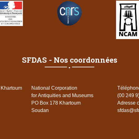
SFDAS - Nos coordonnées
•
 Khartoum
National Corporation
Téléphone
for Antiquities and Museums
(00 249 9
PO Box 178 Khartoum
Adresse co
Soudan
sfdas@sf