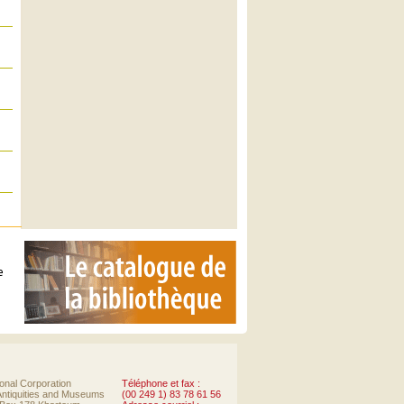
e
onal Corporation
Téléphone et fax :
 Antiquities and Museums
(00 249 1) 83 78 61 56