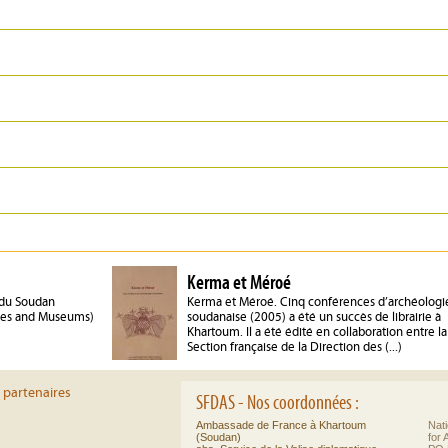
Kerma et Méroé
 du Soudan
Kerma et Méroé. Cinq conférences d’archéologi
ties and Museums)
soudanaise (2005) a été un succès de librairie à
Khartoum. Il a été édité en collaboration entre la
Section française de la Direction des (...)
 partenaires
SFDAS - Nos coordonnées :
Ambassade de France à Khartoum
Nati
(Soudan)
for