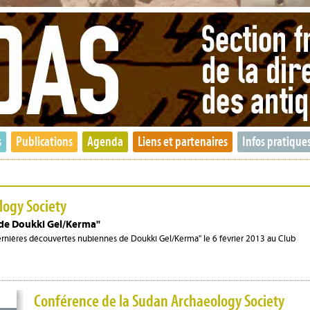
s
Publications
Agenda
Liens et partenaires
Infos pratique
logy Society
 de Doukki Gel/Kerma"
rnières découvertes nubiennes de Doukki Gel/Kerma" le 6 février 2013 au Club
Conférence de la Sudan Archaeology Society