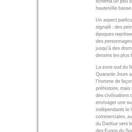
schéma un peu dif
haute/ville basse
Un aspect particu
signalé : des pei
époques représen
des personnages 
jusqu’à des drom
dessins les plus t
La zone sud du Ni
Quarante Jours a
l’homme de façon
préhistoire, mais 
des civilisations d
envisager une s
indépendants le 
commerciales, ava
du Darfour vers 
des Fungs du So