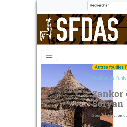
Autres fouilles 
Fouilles de l’univ
Gaulle
Zankor 
Sofyan
Sous la direction de