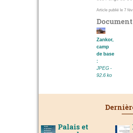
Article publié le 7 fé
Document l
Zankor,
camp
de base
:
JPEG -
92.6 ko
Dernièr
Palais et