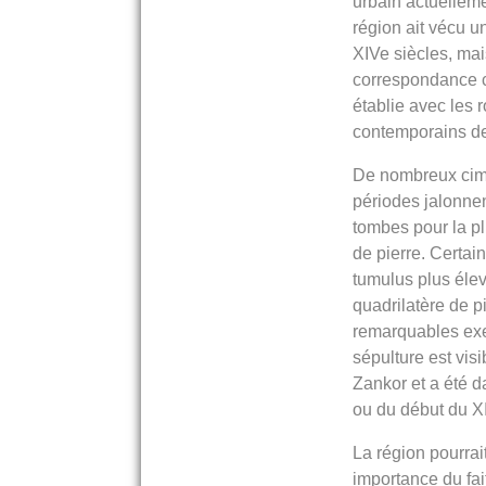
urbain actuelleme
région ait vécu u
XIVe siècles, ma
correspondance c
établie avec les 
contemporains de 
De nombreux cime
périodes jalonne
tombes pour la pl
de pierre. Certai
tumulus plus élev
quadrilatère de p
remarquables ex
sépulture est visi
Zankor et a été d
ou du début du XI
La région pourrai
importance du fai