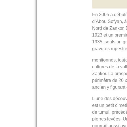
En 2005 a débuté 
d’Abou Sofyan, à
Nord de Zankor. 
1923 et un premi
1935, seuls un g
gravures rupestre
mentionnés, toujo
cultures de la va
Zankor. La prosp
périmètre de 20 x 
ancien y figurant
L’une des découv
est un petit cime
de tumuli précéd
pierres levées. U
pourrait aussi avo