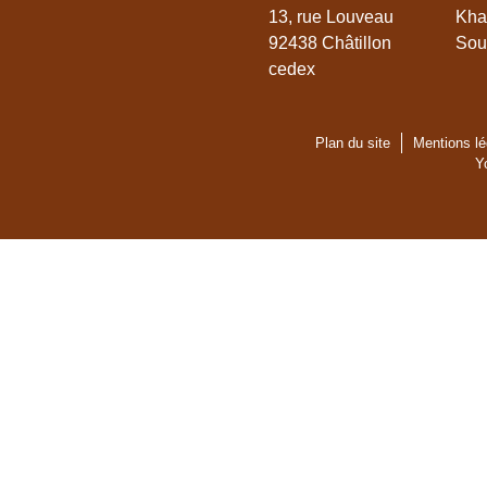
13, rue Louveau
Kha
92438 Châtillon
Sou
cedex
Plan du site
Mentions lé
Y