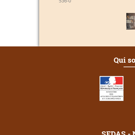
536-0
Qui s
SFDAS - 