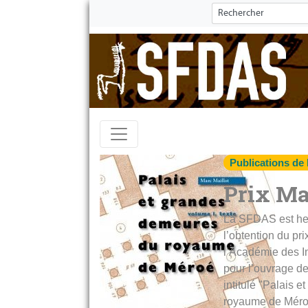
Publications de
Prix M
La SFDAS est he
l’obtention du 
l’Académie des In
pour l’ouvrage de
intitulé "Palais 
royaume de Méro