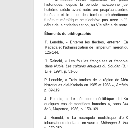
historiques, depuis la période napatéenne jus
huitième siècle avant notre ère jusqu’au sixième
funéraire et le rituel des tombes pré-chrétienne
funéraire méroïtique ne s’achève pas avec la “
début de la christianisation, au VIe siècle de notre
Éléments de bibliographie
P. Lenoble, « Enterrer les flèches, enterrer l’Em
Kadada et l’administration de l’imperium méroïtiq
125-144.
J. Reinold, « Les fouilles françaises et franco-
dans
Nubie. Les cultures antiques du Soudan
(B. 
Lille, 1994, p. 51-66.
P. Lenoble, « Trois tombes de la région de Méroé
historiques d’el-Kadada en 1985 et 1986 »,
Archéo
p. 89-119.
J. Reinold, « Le nécropole néolithique d’el-
quelques cas de sacrifices humains », sans
Nu
éd.), Mayence, 1986, p. 159-169.
J. Reinold, « La nécropole néolithique d’e
inhumations d’enfants en vase »,
Mélanges J. Ver
p. 279-289.