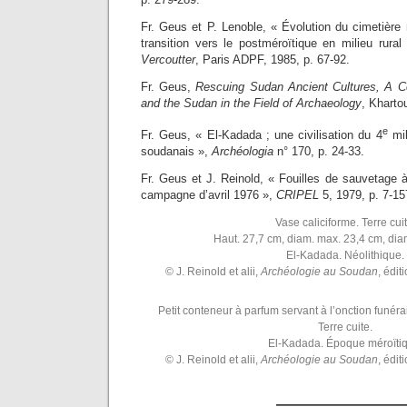
Fr. Geus et P. Lenoble, « Évolution du cimetière 
transition vers le postméroïtique en milieu rural
Vercoutter
, Paris ADPF, 1985, p. 67-92.
Fr. Geus,
Rescuing Sudan Ancient Cultures, A C
and the Sudan in the Field of Archaeology
, Kharto
e
Fr. Geus, « El-Kadada ; une civilisation du 4
mil
soudanais »,
Archéologia
n° 170, p. 24-33.
Fr. Geus et J. Reinold, « Fouilles de sauvetage 
campagne d’avril 1976 »,
CRIPEL
5, 1979, p. 7-15
Vase caliciforme. Terre cuit
Haut. 27,7 cm, diam. max. 23,4 cm, dia
El-Kadada. Néolithique.
© J. Reinold et alii,
Archéologie au Soudan
, édit
Petit conteneur à parfum servant à l’onction funé
Terre cuite.
El-Kadada. Époque méroïtiq
© J. Reinold et alii,
Archéologie au Soudan
, édit
————————