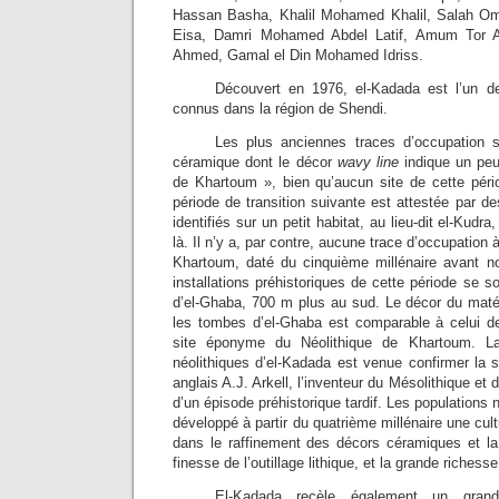
Hassan Basha, Khalil Mohamed Khalil, Salah O
Eisa, Damri Mohamed Abdel Latif, Amum Tor 
Ahmed, Gamal el Din Mohamed Idriss.
Découvert en 1976, el-Kadada est l’un de
connus dans la région de Shendi.
Les plus anciennes traces d’occupation 
céramique dont le décor
wavy line
indique un peu
de Khartoum », bien qu’aucun site de cette pério
période de transition suivante est attestée par 
identifiés sur un petit habitat, au lieu-dit el-Kud
là. Il n’y a, par contre, aucune trace d’occupation 
Khartoum, daté du cinquième millénaire avant no
installations préhistoriques de cette période se s
d’el-Ghaba, 700 m plus au sud. Le décor du maté
les tombes d’el-Ghaba est comparable à celui d
site éponyme du Néolithique de Khartoum. L
néolithiques d’el-Kadada est venue confirmer la 
anglais A.J. Arkell, l’inventeur du Mésolithique et
d’un épisode préhistorique tardif. Les populations 
développé à partir du quatrième millénaire une cul
dans le raffinement des décors céramiques et l
finesse de l’outillage lithique, et la grande richess
El-Kadada recèle également un gran