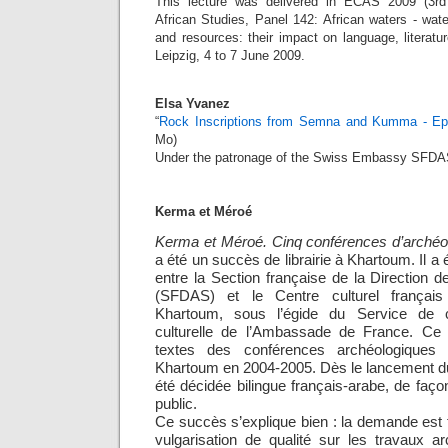
This lecture was delivered in ECAS 2009 (3r
African Studies, Panel 142: African waters - water
and resources: their impact on language, literatur
Leipzig, 4 to 7 June 2009.
Elsa Yvanez
“
Rock Inscriptions from Semna and Kumma - Epi
Mo)
Under the patronage of the Swiss Embassy SFDA
Kerma et Méroé
Kerma et Méroé. Cinq conférences d’archéo
a été un succès de librairie à Khartoum. Il a 
entre la Section française de la Direction 
(SFDAS) et le Centre culturel français 
Khartoum, sous l’égide du Service de co
culturelle de l’Ambassade de France. Ce l
textes des conférences archéologiqu
Khartoum en 2004-2005. Dès le lancement du p
été décidée bilingue français-arabe, de faço
public.
Ce succès s’explique bien : la demande est 
vulgarisation de qualité sur les travaux 