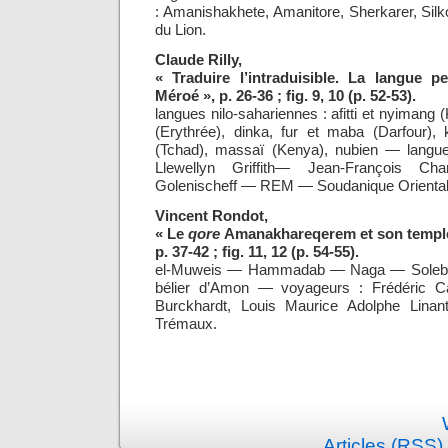
: Amanishakhete, Amanitore, Sherkarer, Sil
du Lion.
Claude Rilly,
«
Traduire l’intraduisible. La langue 
Méroé », p. 26-36 ; fig. 9, 10 (p. 52-53).
langues nilo-sahariennes : afitti et nyimang 
(Erythrée), dinka, fur et maba (Darfour), 
(Tchad), massaï (Kenya), nubien — langu
Llewellyn Griffith— Jean-François C
Golenischeff — REM — Soudanique Oriental
Vincent Rondot,
«
Le
qore
Amanakhareqerem et son temple
p. 37-42 ; fig. 11, 12 (p. 54-55).
el-Muweis — Hammadab — Naga — Soleb 
bélier d’Amon — voyageurs : Frédéric Ca
Burckhardt, Louis Maurice Adolphe Linant
Trémaux.
Articles (RSS)