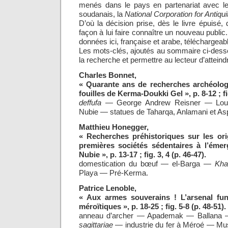
menés dans le pays en partenariat avec le
soudanais, la
National Corporation for Antiq
D’où la décision prise, dès le livre épuisé,
façon à lui faire connaître un nouveau publi
données ici, française et arabe, téléchargeab
Les mots-clés, ajoutés au sommaire ci-dessou
la recherche et permettre au lecteur d’attein
Charles Bonnet,
« Quarante ans de recherches archéolo
fouilles de Kerma-Doukki Gel », p. 8-12 ; fig
deffufa
— George Andrew Reisner — Lou
Nubie — statues de Taharqa, Anlamani et Asp
Matthieu Honegger,
« Recherches préhistoriques sur les or
premières sociétés sédentaires à l’ém
Nubie », p. 13-17 ; fig. 3, 4 (p. 46-47).
domestication du bœuf — el-Barga —
Kha
Playa — Pré-Kerma.
Patrice Lenoble,
«
Aux armes souverains ! L’arsenal fu
méroïtiques », p. 18-25 ; fig. 5-8 (p. 48-51).
anneau d’archer — Apademak —
Ballana 
sagittariae
— industrie du fer à Méroé — M